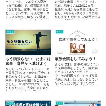
ーママです。 フルタイム勤務
末40歳で出産したさくらです。
（在宅勤務）で、保育園送り迎
現在、息子くんは2歳10ヵ月。
えなど育児、家事、毎日やるこ
生後10ヵ月から保育園に通って
といっぱいです。 そんな中、ス
おり、4月から2歳児クラスに進
トレスが積もり積もって爆発し
級します！ なにやら2歳児クラス
ました。 すべてがどうでもよく
からは上履きになるよう
なる 世...
で。。。靴も...
子育て
子育て
もう頑張らない たまには
家族会議をしてみよう！
家事・育児から逃げよう
さくら 先日、家事の分担につい
て夫婦喧嘩をしました。離婚話
さくら 夫のプロテインシェーカ
も出るくらいひどかった。。。
ー事件(笑)をきっかけに完全にや
でもその原因って、やっぱり日
る気をなくした私。 土日は夫・
頃夫とあまり話し合いをしてい
家事・育児から逃げることにし
ないことだと気が付いたので
ました。 前回のブログで、何も
す。 そこで、家族会議（夫婦会
かもがだるく、完全にやる気が
議）を提案してみました。 ...
なくなってしまった私です。 ...
子育て
子育て