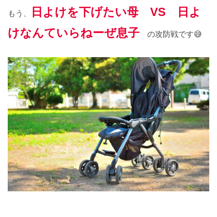
日よけを下げたい母 VS 日よ
もう、
けなんていらねーぜ息子
の攻防戦です😅