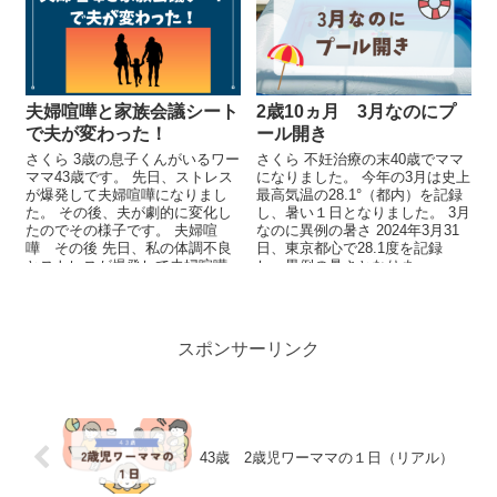
夫婦喧嘩と家族会議シート
2歳10ヵ月 3月なのにプ
で夫が変わった！
ール開き
さくら 3歳の息子くんがいるワー
さくら 不妊治療の末40歳でママ
ママ43歳です。 先日、ストレス
になりました。 今年の3月は史上
が爆発して夫婦喧嘩になりまし
最高気温の28.1°（都内）を記録
た。 その後、夫が劇的に変化し
し、暑い１日となりました。 3月
たのでその様子です。 夫婦喧
なのに異例の暑さ 2024年3月31
嘩 その後 先日、私の体調不良
日、東京都心で28.1度を記録
とストレスが爆発して夫婦喧嘩
し、異例の暑さとなりま...
にな...
スポンサーリンク
43歳 2歳児ワーママの１日（リアル）