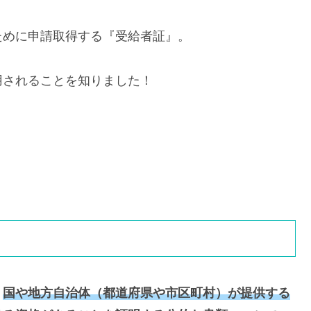
ために申請取得する『受給者証』。
用されることを知りました！
、
国や地方自治体（都道府県や市区町村）が提供する