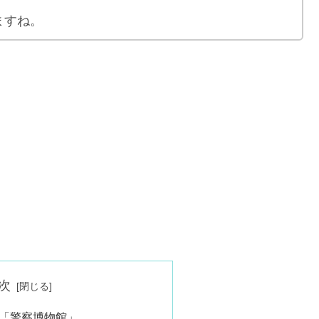
ますね。
次
「警察博物館」