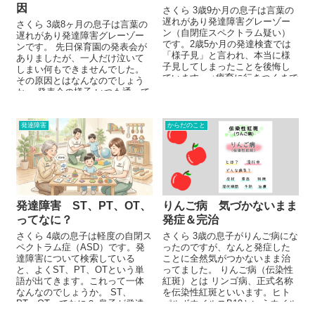
因
さくら 3歳9か月の息子は言葉の
遅れがあり発達障害グレーゾー
さくら 3歳8ヶ月の息子は言葉の
ン（自閉症スペクトラム疑い）
遅れがあり発達障害グレーゾー
です。2歳5か月の発達検査では
ンです。 先日保育園の発表会が
「様子見」と言われ、本当に様
ありましたが、一人だけ泣いて
子見してしまったことを後悔し
しまい何もできませんでした。
ています。 ↓療育に行きつくまで
その原因とはなんなのでしょう
はこちら ...
か。 発表会の様子 いつも通って
いる...
発達障害
からだのこと
発達障害 ST、PT、OT、
りんご病 気づかないまま
ってなに？
発症＆完治
さくら 4歳の息子は軽度の自閉ス
さくら 3歳の息子がりんご病にな
ペクトラム症（ASD）です。発
ったのですが、なんと発症した
達障害について検索している
ことに全然気がつかないまま治
と、よくST、PT、OTという単
ってました。 りんご病（伝染性
語が出てきます。これって一体
紅斑）とは リンゴ病、正式名称
なんなのでしょうか。 ST、
を伝染性紅斑といいます。ヒト
PT、OTってなに？ 息子が発達
パルボウイルスB19というウイル
障害を疑われるよ...
スが原因で起こる...