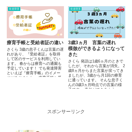
発達障害
発達障害
療育手帳と受給者証の違い
3歳3ヵ月 言葉の遅れ
模倣ができるようになって
さくら 3歳の息子くんは言葉の遅
れがあり、『受給者証』を取得
きた
して区のサービスを利用してい
さくら 発語は1歳6ヵ月のときで
ます。 春からは療育への通園も
したが、それから言葉が消失。 2
予定しています！ でも発達障害
歳8ヵ月からまた言葉が戻ってき
といえば『療育手帳』のイメー
ましたが、3歳から月1回の療育
ジがありました。 療育手帳と受
に通っています。 そんな息子く
給者証って何が...
んの3歳3ヵ月時点での言葉の様
子です。 真似ができるよう...
スポンサーリンク