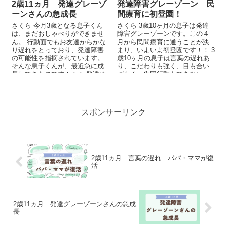
2歳11ヵ月 発達グレーゾ
発達障害グレーゾーン 民
ーンさんの急成長
間療育に初登園！
さくら 今月3歳となる息子くん
さくら 3歳10ヶ月の息子は発達
は、まだおしゃべりができませ
障害グレーゾーンです。この４
ん。 行動面でもお友達からかな
月から民間療育に通うことが決
り遅れをとっており、発達障害
まり、いよいよ初登園です！！ 3
の可能性を指摘されています。
歳10ヶ月の息子は言葉の遅れあ
そんな息子くんが、最近急に成
り、こだわりも強く、目も合い
長してきたのです！！！ 発達ゆ
づらく、集団行動もできない、
っくりさん ...
など自閉症スペクトラム（...
スポンサーリンク
2歳11ヵ月 言葉の遅れ パパ・ママが復
活
2歳11ヵ月 発達グレーゾーンさんの急成
長