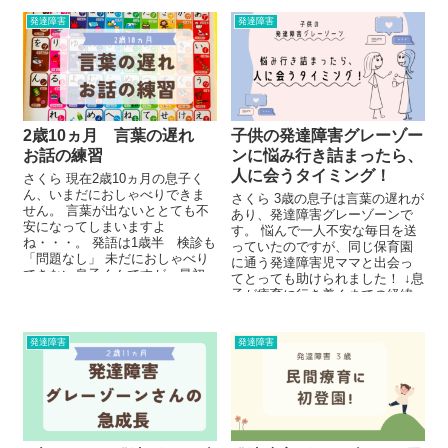
発達障害
発達障害
2歳10ヵ月 言葉の遅れ
子供の発達障害グレーゾー
お話の練習
ンに悩み行き詰まったら、
人に会うタイミング！
さくら 現在2歳10ヵ月の息子く
ん、いまだにおしゃべりできま
さくら 3歳の息子は言葉の遅れが
せん。 言葉が出ないととても不
あり、発達障害グレーゾーンで
安になってしまいますよ
す。 悩んで一人不安な毎日を送
ね・・・。 発語は1歳半 検診も
っていたのですが、同じ保育園
「問題なし」 未だにおしゃべり
に通う発達障害児ママと出会っ
できない息子くんですが、最初
てとっても助けられました！ ↓息
の発語は1歳6ヵ...
子が療育に行き着くまでの経緯
はこちら ...
発達障害
発達障害