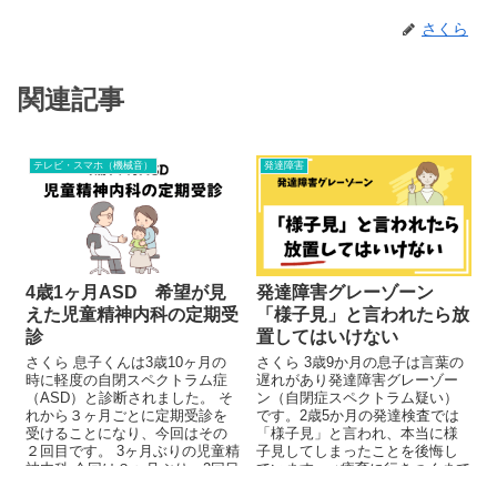
さくら
関連記事
テレビ・スマホ（機械音）
発達障害
4歳1ヶ月ASD 希望が見
発達障害グレーゾーン
えた児童精神内科の定期受
「様子見」と言われたら放
診
置してはいけない
さくら 息子くんは3歳10ヶ月の
さくら 3歳9か月の息子は言葉の
時に軽度の自閉スペクトラム症
遅れがあり発達障害グレーゾー
（ASD）と診断されました。 そ
ン（自閉症スペクトラム疑い）
れから３ヶ月ごとに定期受診を
です。2歳5か月の発達検査では
受けることになり、今回はその
「様子見」と言われ、本当に様
２回目です。 3ヶ月ぶりの児童精
子見してしまったことを後悔し
神内科 今回は３ヶ月ぶり、2回目
ています。 ↓療育に行きつくまで
の児童...
はこちら ...