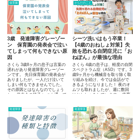
保育園
からだのこと
3歳 発達障害グレーゾー
シーツ洗いはもう卒業！
ン 保育園の発表会で泣い
【4歳のおねしょ対策】失
てしまって何もできない原
敗を恐れる自閉症児に「お
因
ねぽん」が最強な理由
さくら 3歳8ヶ月の息子は言葉の
さくら 4歳の息子は、軽度の自閉
遅れがあり発達障害グレーゾー
スペクトラム症（ASD）です。3
ンです。 先日保育園の発表会が
歳9ヶ月から機械音を取り除く取
ありましたが、一人だけ泣いて
り組みを続け、今では会話がで
しまい何もできませんでした。
きるようになりました！ 夜のオ
その原因とはなんなのでしょう
ムツも取れましたが、週に数回
か。 発表会の様子 いつも通って
はおねしょをしています。 療育
いる...
での気づきとお...
発達障害
発達障害