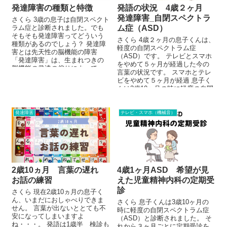
発達障害の種類と特徴
発語の状況 4歳２ヶ月
発達障害_自閉スペクトラ
さくら 3歳の息子は自閉スペクト
ラム症と診断されました。でも
ム症（ASD）
そもそも発達障害ってどういう
さくら 4歳２ヶ月の息子くんは、
種類があるのでしょう？ 発達障
軽度の自閉スペクトラム症
害とは先天性の脳機能の障害
（ASD）です。 テレビとスマホ
「発達障害」は、生まれつきの
をやめて５ヶ月が経過した今の
脳機能の発達の偏りによって、
言葉の状況です。 スマホとテレ
幼児期から行動や情緒面...
ビをやめて５ヶ月が経過 息子く
んは3歳10ヶ月の時に軽度の自閉
スペクトラ...
発達障害
テレビ・スマホ（機械音）
2歳10ヵ月 言葉の遅れ
4歳1ヶ月ASD 希望が見
お話の練習
えた児童精神内科の定期受
診
さくら 現在2歳10ヵ月の息子く
ん、いまだにおしゃべりできま
さくら 息子くんは3歳10ヶ月の
せん。 言葉が出ないととても不
時に軽度の自閉スペクトラム症
安になってしまいますよ
（ASD）と診断されました。 そ
ね・・・。 発語は1歳半 検診も
れから３ヶ月ごとに定期受診を