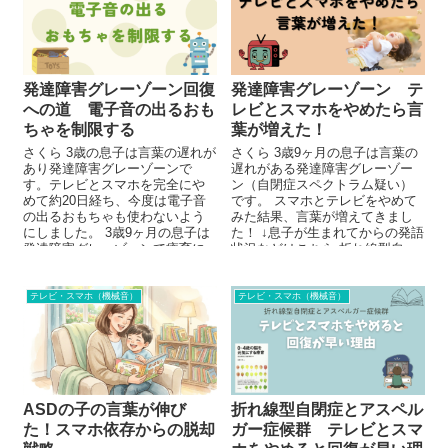
発達障害グレーゾーン回復
発達障害グレーゾーン テ
への道 電子音の出るおも
レビとスマホをやめたら言
ちゃを制限する
葉が増えた！
さくら 3歳の息子は言葉の遅れが
さくら 3歳9ヶ月の息子は言葉の
あり発達障害グレーゾーンで
遅れがある発達障害グレーゾー
す。テレビとスマホを完全にや
ン（自閉症スペクトラム疑い）
めて約20日経ち、今度は電子音
です。 スマホとテレビをやめて
の出るおもちゃも使わないよう
みた結果、言葉が増えてきまし
にしました。 3歳9ヶ月の息子は
た！ ↓息子が生まれてからの発語
発達障害グレーゾーンで療育に
状況などはこちら 折れ線型自...
通っています。おそらく自閉...
テレビ・スマホ（機械音）
テレビ・スマホ（機械音）
ASDの子の言葉が伸び
折れ線型自閉症とアスペル
た！スマホ依存からの脱却
ガー症候群 テレビとスマ