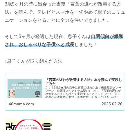
3歳9ヶ月の時に出会った書籍『言葉の遅れが改善する方
法』を読んで、テレビとスマホを一切やめて親子のコミュ
ニケーションをとることに全力を注いできました。
そして5ヶ月が経過した現在、息子くんは
自閉傾向が緩和
され、おしゃべりな子供へと成長
しました！
↓息子くんが取り組んだ方法
『言葉の遅れが改善する方法』本を読んで実践し
てみた
さくら3歳9ヵ月の息子は言葉の遅れがあり発達障害グレー
ゾーン（自閉症スペクトラム疑い）です。『言葉の遅れが
改善する方法』を読んで実践することにしました！『言葉
の遅れが改善する方法』を手に取ったきっかけきっかけ
は...
40mama.com
2025.02.26