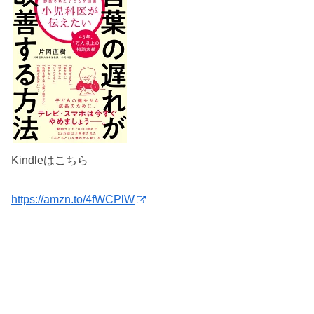
Kindleはこちら
https://amzn.to/4fWCPlW