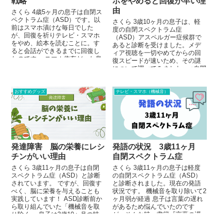
戦略
ホをやめると回復が早い理
由
さくら 4歳5ヶ月の息子は自閉ス
ペクトラム症（ASD）です。以
さくら 3歳10ヶ月の息子は、軽
前はスマホ漬けな毎日でした
度の自閉スペクトラム症
が、回復を祈りテレビ・スマホ
（ASD）アスペルガー症候群で
をやめ、絵本を読むことに。す
あると診断を受けました。メデ
ると会話ができるまでに回復し
ィア視聴を一切やめてからの回
たのです。 スマホ依存だった息
復スピードが速いため、その謎
子 以前、うちは朝から...
について調べてみました。 ↓自閉
スペクトラム症の息子が取り組
ん...
おすすめグッズ
テレビ・スマホ（機械音）
発語の状況 3歳11ヶ月
発達障害 脳の栄養にレシ
自閉スペクトラム症
チンがいい理由
さくら 3歳11ヶ月の息子は軽度
さくら 3歳11ヶ月の息子は自閉
の自閉スペクトラム症（ASD）
スペクトラム症（ASD）と診断
と診断されました。現在の発語
されています。 ですが、回復す
状況です。 機械音を取り除いて2
べく、脳に栄養を与えることも
ヶ月弱が経過 息子は言葉の遅れ
実践しています！ ASD診断前か
があるため悩んでいたのです
ら取り組んでいた「機械音を取
が、そんな時、書籍『言葉の遅
り除く」 息子は3歳10ヶ月の時