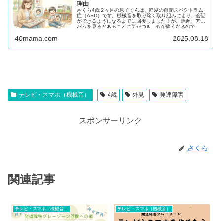
理由
さくら4歳２ヶ月の息子くんは、軽度の自閉スペクトラム
症（ASD）です。機械音を取り除く取り組みにより、会話
ができるようになるまでに回復しました！が、最近、アル
バムを見るとあることに気がつき、心が痛くなるので
す。。。会話ができる...
40mama.com
2025.08.18
テレビ・スマホ（機械音）
4歳
外見
発達障害
スポンサーリンク
さくら
関連記事
テレビ・スマホ（機械音）
テレビ・スマホ（機械音）