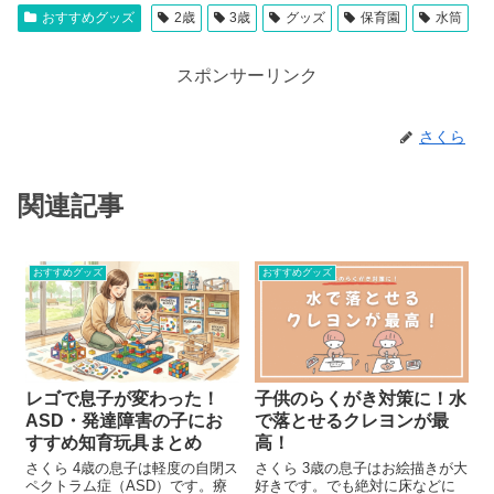
おすすめグッズ
2歳
3歳
グッズ
保育園
水筒
スポンサーリンク
さくら
関連記事
おすすめグッズ
おすすめグッズ
レゴで息子が変わった！
子供のらくがき対策に！水
ASD・発達障害の子にお
で落とせるクレヨンが最
すすめ知育玩具まとめ
高！
さくら 4歳の息子は軽度の自閉ス
さくら 3歳の息子はお絵描きが大
ペクトラム症（ASD）です。療
好きです。でも絶対に床などに