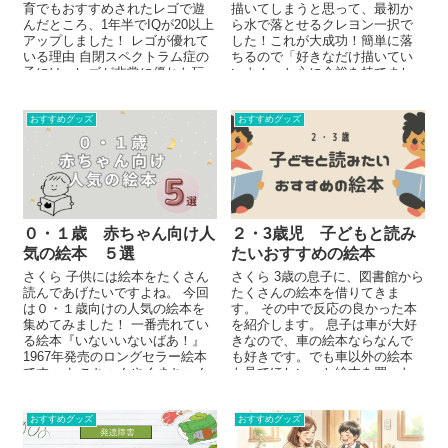
育でもおすすめされたレゴで遊
描いてしまうと思って、最初か
んだところ、1年半でIQが20以上
ら水で落とせるクレヨン一択で
アップしました！ レゴが優れて
した！これが大成功！簡単に落
いる理由 自閉スペクトラム症の
ちるので「好きなだけ描いてい
子には、レゴが非常に優れた玩
いよ！」と心に余裕を持てまし
具であること...
た。 床や壁に描かれたクレヨ
ン...
おすすめグッズ
おすすめグッズ
０・１歳 赤ちゃん向け人
２・3歳児 子どもと読み
気の絵本 ５選
たいおすすめの絵本
さくら 子供には絵本をたくさん
さくら 3歳の息子に、図書館から
読んであげたいですよね。 今回
たくさんの絵本を借りてきま
は０・１歳向けの人気の絵本を
す。 その中で反応の良かった本
集めてみました！ 一番売れてい
を紹介します。 息子は車が大好
る絵本『いないいないばあ！』
きなので、車の絵本ならなんで
1967年発売のロングセラー絵本
も好きです。でも車以外の絵本
です。 ねこちゃんやくまちゃん
も見てほしい、と絵本を買った
が...
り、図書館から借りてい...
おすすめグッズ
おすすめグッズ