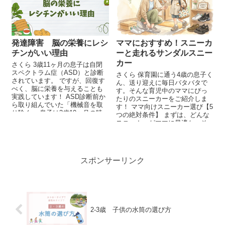
ママにおすすめ！スニーカ
発達障害 脳の栄養にレシ
ーと走れるサンダルスニー
チンがいい理由
カー
さくら 3歳11ヶ月の息子は自閉
スペクトラム症（ASD）と診断
さくら 保育園に通う4歳の息子く
されています。 ですが、回復す
ん、送り迎えに毎日バタバタで
べく、脳に栄養を与えることも
す。そんな育児中のママにぴっ
実践しています！ ASD診断前か
たりのスニーカーをご紹介しま
ら取り組んでいた「機械音を取
す！ ママ向けスニーカー選び【5
り除く」 息子は3歳10ヶ月の時
つの絶対条件】 まずは、どんな
に、軽...
スニーカーがママに最適か、そ
の条件を確認しまし...
スポンサーリンク
2-3歳 子供の水筒の選び方