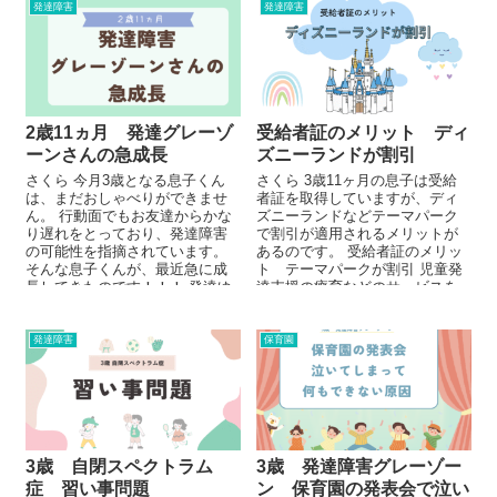
発達障害
発達障害
2歳11ヵ月 発達グレーゾ
受給者証のメリット ディ
ーンさんの急成長
ズニーランドが割引
さくら 今月3歳となる息子くん
さくら 3歳11ヶ月の息子は受給
は、まだおしゃべりができませ
者証を取得していますが、ディ
ん。 行動面でもお友達からかな
ズニーランドなどテーマパーク
り遅れをとっており、発達障害
で割引が適用されるメリットが
の可能性を指摘されています。
あるのです。 受給者証のメリッ
そんな息子くんが、最近急に成
ト テーマパークが割引 児童発
長してきたのです！！！ 発達ゆ
達支援の療育などのサービスを
っくりさん ...
受けるために申請取得...
発達障害
保育園
3歳 自閉スペクトラム
3歳 発達障害グレーゾー
症 習い事問題
ン 保育園の発表会で泣い