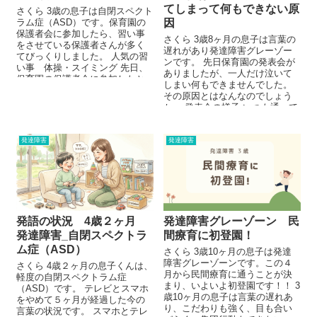
てしまって何もできない原
さくら 3歳の息子は自閉スペクト
ラム症（ASD）です。保育園の
因
保護者会に参加したら、習い事
さくら 3歳8ヶ月の息子は言葉の
をさせている保護者さんが多く
遅れがあり発達障害グレーゾー
てびっくりしました。 人気の習
ンです。 先日保育園の発表会が
い事 体操・スイミング 先日、
ありましたが、一人だけ泣いて
保育園の保護者会に参加したと
しまい何もできませんでした。
ころ、習い事の話に...
その原因とはなんなのでしょう
か。 発表会の様子 いつも通って
いる...
発達障害
発達障害
発語の状況 4歳２ヶ月
発達障害グレーゾーン 民
発達障害_自閉スペクトラ
間療育に初登園！
ム症（ASD）
さくら 3歳10ヶ月の息子は発達
障害グレーゾーンです。この４
さくら 4歳２ヶ月の息子くんは、
月から民間療育に通うことが決
軽度の自閉スペクトラム症
まり、いよいよ初登園です！！ 3
（ASD）です。 テレビとスマホ
歳10ヶ月の息子は言葉の遅れあ
をやめて５ヶ月が経過した今の
り、こだわりも強く、目も合い
言葉の状況です。 スマホとテレ