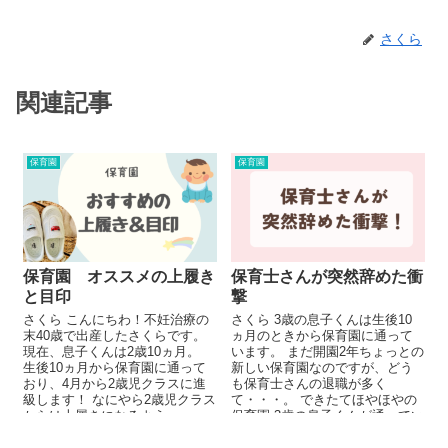
さくら
関連記事
保育園
保育園
保育園 オススメの上履き
保育士さんが突然辞めた衝
と目印
撃
さくら こんにちわ！不妊治療の
さくら 3歳の息子くんは生後10
末40歳で出産したさくらです。
ヵ月のときから保育園に通って
現在、息子くんは2歳10ヵ月。
います。 まだ開園2年ちょっとの
生後10ヵ月から保育園に通って
新しい保育園なのですが、どう
おり、4月から2歳児クラスに進
も保育士さんの退職が多く
級します！ なにやら2歳児クラス
て・・・。 できたてほやほやの
からは上履きになるよう
保育園 3歳の息子くんが通ってい
で。。。靴も...
る保育園は、...