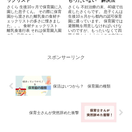
ックリスト
もったいない 解決法
さくら 生後10ヶ月で保育園に入
さくら 不妊治療の末、40歳で出
園した息子くん。 その際に保育
産したさくらです。 息子くんは
園から渡された離乳食の食材チ
生後10ヵ月から都内の認可保育
ェックリストの多さに慄きまし
園に通っています。 保育園では
た。。。 食材チェックリスト
避難靴を用意しなければいけな
離乳食進行表 それは保育園入園
いのですが、もったいなくて四
の2ヶ月前のこと。 入...
苦八苦！！ ようやくこの方法に
行きつきまし...
スポンサーリンク
保活はいつから？ 保育園の種類
保育士さんが突然辞めた衝撃