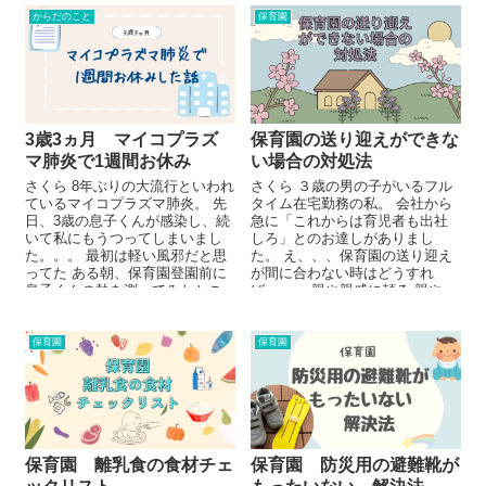
からだのこと
保育園
3歳3ヵ月 マイコプラズ
保育園の送り迎えができな
マ肺炎で1週間お休み
い場合の対処法
さくら 8年ぶりの大流行といわれ
さくら ３歳の男の子がいるフル
ているマイコプラズマ肺炎。 先
タイム在宅勤務の私。 会社から
日、3歳の息子くんが感染し、続
急に「これからは育児者も出社
いて私にもうつってしまいまし
しろ」とのお達しがありまし
た。。。 最初は軽い風邪だと思
た。 え、、、保育園の送り迎え
ってた ある朝、保育園登園前に
が間に合わない時はどうすれ
息子くんの熱を測ってみたとこ
ば。。。 親や親戚に頼る 親や...
ろ37.3...
保育園
保育園
保育園 離乳食の食材チェ
保育園 防災用の避難靴が